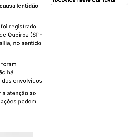
rodovias neste Carnaval
 causa lentidão
oi registrado
 de Queiroz (SP-
ília, no sentido
s foram
ão há
 dos envolvidos.
r a atenção ao
rmações podem