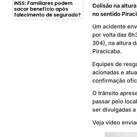
INSS: Familiares podem
Colisão na altura
sacar benefício após
no sentido Pirac
falecimento de segurado?
Um acidente envo
por volta das 6h
304), na altura d
Piracicaba.
Equipes de resga
acionadas e atu
confirmação ofic
O trânsito apres
passar pelo loc
ser divulgadas 
Veja vídeo envia