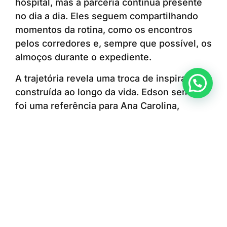
hospital, mas a parceria continua presente
no dia a dia. Eles seguem compartilhando
momentos da rotina, como os encontros
pelos corredores e, sempre que possível, os
almoços durante o expediente.
A trajetória revela uma troca de inspirações
Anunciar ou recomendar matéria
construída ao longo da vida. Edson sempre
foi uma referência para Ana Carolina,
enquanto a escolha e a dedicação da filha à
enfermagem também contribuíram para que
ele encontrasse uma nova oportunidade de
seguir cuidando das pessoas. A convivência
diária no ambiente profissional permite que
a relação entre pai e filha continue se
fortalecendo e que eles sigam aprendendo
um com o outro.