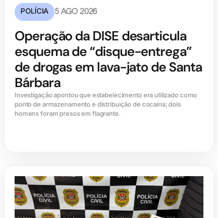
POLÍCIA
5 AGO 2026
Operação da DISE desarticula
esquema de “disque-entrega”
de drogas em lava-jato de Santa
Bárbara
Investigação apontou que estabelecimento era utilizado como
ponto de armazenamento e distribuição de cocaína; dois
homens foram presos em flagrante.