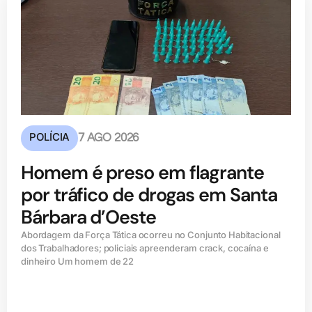
POLÍCIA
7 AGO 2026
Homem é preso em flagrante
por tráfico de drogas em Santa
Bárbara d’Oeste
Abordagem da Força Tática ocorreu no Conjunto Habitacional
dos Trabalhadores; policiais apreenderam crack, cocaína e
dinheiro Um homem de 22