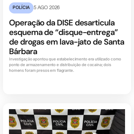
POLÍCIA
5 AGO 2026
Operação da DISE desarticula
esquema de “disque-entrega”
de drogas em lava-jato de Santa
Bárbara
Investigação apontou que estabelecimento era utilizado como
ponto de armazenamento e distribuição de cocaína; dois
homens foram presos em flagrante.