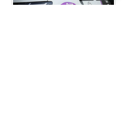
Cabine Lilás: Polícia Militar amplia apoio e
proteção às mulheres vítimas de violência
Homem é preso em flagrante por tráfico
de drogas em Santa Bárbara d’Oeste