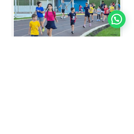
Anunciar ou recomendar matéria
Escolinha de atletismo de Americana está
com inscrições abertas para aulas
gratuitas
Suzano será parceira do Roteiro