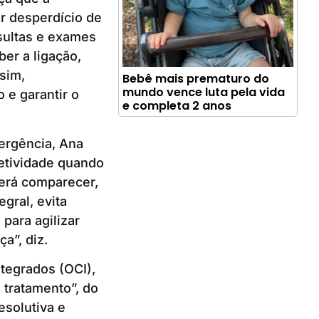
ar desperdício de
sultas e exames
er a ligação,
sim,
Bebê mais prematuro do
mundo vence luta pela vida
 e garantir o
e completa 2 anos
ergência, Ana
fetividade quando
erá comparecer,
gral, evita
 para agilizar
a”, diz.
tegrados (OCI),
 tratamento”, do
esolutiva e