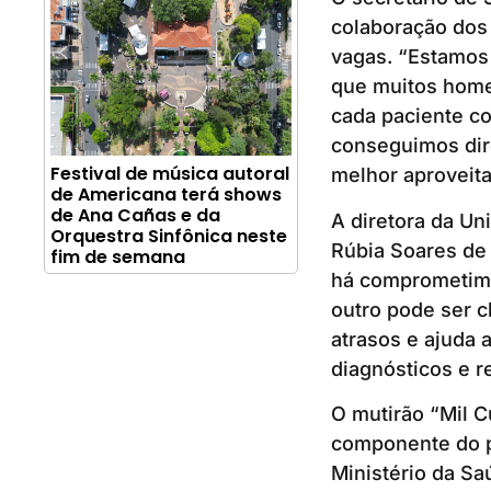
colaboração dos 
vagas. “Estamos
que muitos homen
cada paciente co
conseguimos dir
Festival de música autoral
melhor aproveita
de Americana terá shows
de Ana Cañas e da
A diretora da Un
Orquestra Sinfônica neste
Rúbia Soares de 
fim de semana
há comprometime
outro pode ser c
atrasos e ajuda a
diagnósticos e r
O mutirão “Mil C
componente do p
Ministério da Sa