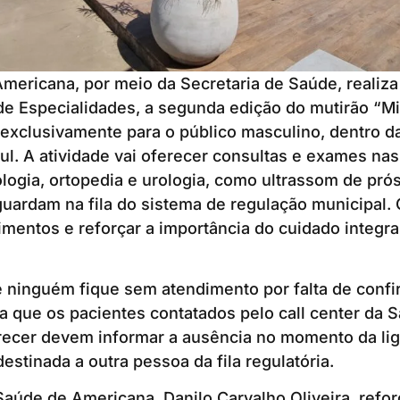
Americana, por meio da Secretaria de Saúde, realiz
de Especialidades, a segunda edição do mutirão “M
 exclusivamente para o público masculino, dentro 
. A atividade vai oferecer consultas e exames nas
ologia, ortopedia e urologia, como ultrassom de prós
uardam na fila do sistema de regulação municipal. 
dimentos e reforçar a importância do cuidado integra
e ninguém fique sem atendimento por falta de confi
ça que os pacientes contatados pelo call center da
cer devem informar a ausência no momento da lig
estinada a outra pessoa da fila regulatória.
Saúde de Americana, Danilo Carvalho Oliveira, refor