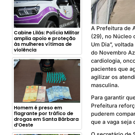
A Prefeitura de 
Cabine Lilás: Polícia Militar
(29), no Núcleo 
amplia apoio e proteção
às mulheres vítimas de
Um Dia”, voltada
violência
do Novembro Azul
cardiologia, onc
pacientes que ag
agilizar os aten
masculina.
Para garantir qu
Prefeitura refor
Homem é preso em
flagrante por tráfico de
puderem compare
drogas em Santa Bárbara
que a vaga seja d
d’Oeste
O secretário de 