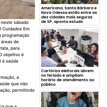
Americana, Santa Bárbara e
Nova Odessa estão entre as
dez cidades mais seguras
de SP, aponta estudo
a neste sábado
il Cuidados Em
da programação
 áreas de
tata, para
O objetivo é
l à saúde
Cartórios eleitorais abrem
no feriado e ampliam
rmação, a
horário de atendimento ao
 Saúde que não
público
ação, permitindo
ça que a