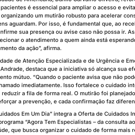
pacientes é essencial para ampliar o acesso e evit
 organizando um mutirão robusto para acelerar con
s aguardam. Por isso, é fundamental que, ao receb
nfirme sua presença ou avise caso não possa ir. As
ecionar o atendimento a quem ainda está esperando
mento da ação”, afirma.
idade de Atenção Especializada e de Urgência e Em
Andrade, destaca que a iniciativa só alcança sua e
nto mútuo. “Quando o paciente avisa que não pod
hamado imediatamente. Isso fortalece o cuidado inte
 reduzir a fila de forma real. O mutirão foi planejado
eforçar a prevenção, e cada confirmação faz diferenç
uidados Em Um Dia” integra a Oferta de Cuidados In
rograma “Agora Tem Especialistas – da consulta ao
úde, que busca organizar o cuidado de forma mais r