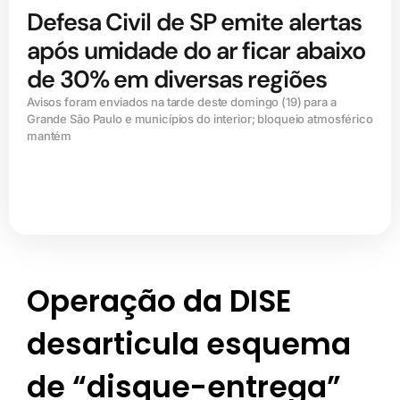
Defesa Civil de SP emite alertas
após umidade do ar ficar abaixo
de 30% em diversas regiões
Avisos foram enviados na tarde deste domingo (19) para a
Grande São Paulo e municípios do interior; bloqueio atmosférico
mantém
Operação da DISE
desarticula esquema
de “disque-entrega”