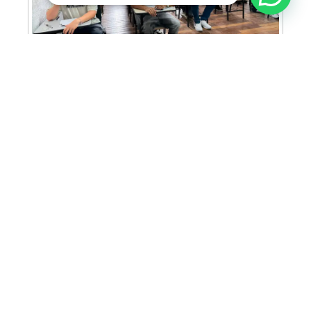
FAM abre inscrições para Prova de Bolsas
com oportunidade de bolsa integral e
descontos em mais de 30 cursos
ACIA prepara programação especial para
famílias durante o FEMAM em Americana
MAIS LIDAS