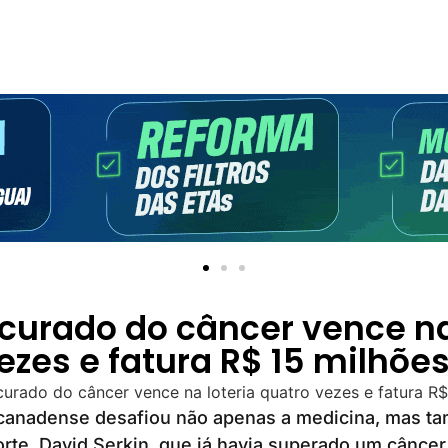
urado do câncer vence na 
ezes e fatura R$ 15 milhõe
anadense desafiou não apenas a medicina, mas t
sorte. David Serkin, que já havia superado um cânce