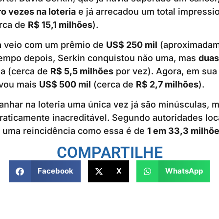
o vezes na loteria
e já arrecadou um total impress
rca de
R$ 15,1 milhões
).
ia veio com um prêmio de
US$ 250 mil
(aproximada
tempo depois, Serkin conquistou não uma, mas
duas
a (cerca de
R$ 5,5 milhões
por vez). Agora, em sua
evou mais
US$ 500 mil
(cerca de
R$ 2,7 milhões
).
nhar na loteria uma única vez já são minúsculas, ma
raticamente inacreditável. Segundo autoridades loca
e uma reincidência como essa é de
1 em 33,3 milhõ
COMPARTILHE
Facebook
X
WhatsApp