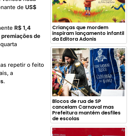
ionante de
US$
Crianças que mordem
mente
R$ 1,4
inspiram lançamento infantil
 premiações de
da Editora Adonis
 quarta
s repetir o feito
is, a
es
.
Blocos de rua de SP
cancelam Carnaval mas
Prefeitura mantém desfiles
de escolas