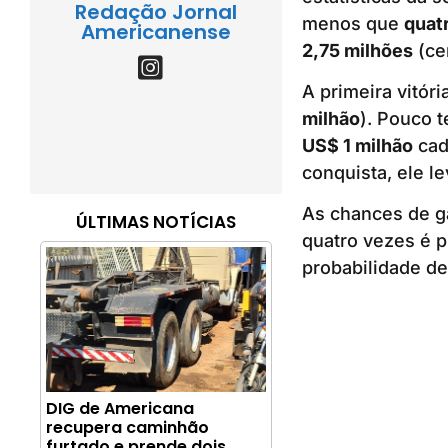
Redação Jornal
menos que
quatr
Americanense
2,75 milhões
(ce
A primeira vitór
milhão
). Pouco 
US$ 1 milhão
cad
conquista, ele l
As chances de ga
ÚLTIMAS NOTÍCIAS
quatro vezes é p
probabilidade d
DIG de Americana
recupera caminhão
furtado e prende dois