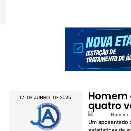
Homem c
12
DE
JUNHO
DE
2025
quatro v
Um aposentado c
estatísticas da 