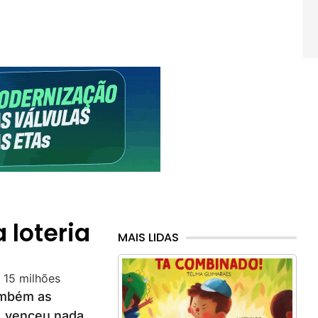
loteria
MAIS LIDAS
s
ambém as
r, venceu nada