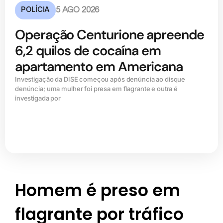
POLÍCIA
5 AGO 2026
Operação Centurione apreende
6,2 quilos de cocaína em
apartamento em Americana
Investigação da DISE começou após denúncia ao disque
denúncia; uma mulher foi presa em flagrante e outra é
investigada por
Homem é preso em
flagrante por tráfico