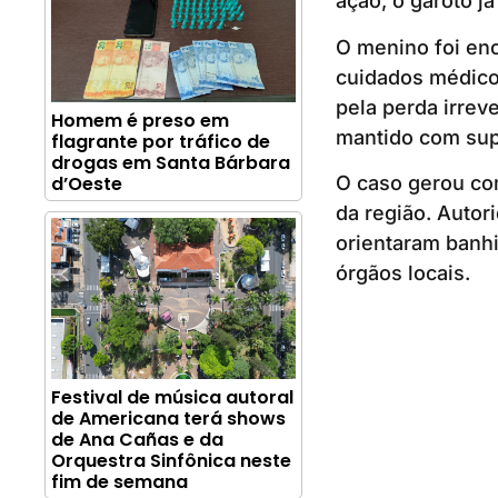
ação, o garoto j
O menino foi en
cuidados médico
pela perda irrev
Homem é preso em
mantido com supor
flagrante por tráfico de
drogas em Santa Bárbara
d’Oeste
O caso gerou co
da região. Autor
orientaram banh
órgãos locais.
Festival de música autoral
de Americana terá shows
de Ana Cañas e da
Orquestra Sinfônica neste
fim de semana