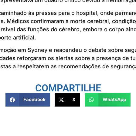
á apresentava um quadro crítico devido à hemorragia
caminhado às pressas para o hospital, onde perma
s. Médicos confirmaram a morte cerebral, condição
ersível das funções do cérebro, embora o corpo ain
te artificial.
moção em Sydney e reacendeu o debate sobre segu
idades reforçaram os alertas sobre a presença de t
istas a respeitarem as recomendações de segurança
COMPARTILHE
Facebook
X
WhatsApp