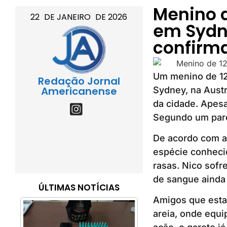
Menino d
22
DE
JANEIRO
DE
2026
em Sydn
confirm
Um menino de 12
Redação Jornal
Americanense
Sydney, na Austr
da cidade. Apesa
Segundo um paren
De acordo com as
espécie conheci
rasas. Nico sofr
de sangue ainda 
ÚLTIMAS NOTÍCIAS
Amigos que estav
areia, onde equi