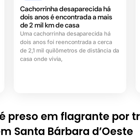
Cachorrinha desaparecida há
dois anos é encontrada a mais
de 2 mil km de casa
Uma cachorrinha desaparecida há
dois anos foi reencontrada a cerca
de 2,1 mil quilômetros de distância da
casa onde vivia,
preso em flagrante por tr
em Santa Bárbara d’Oeste