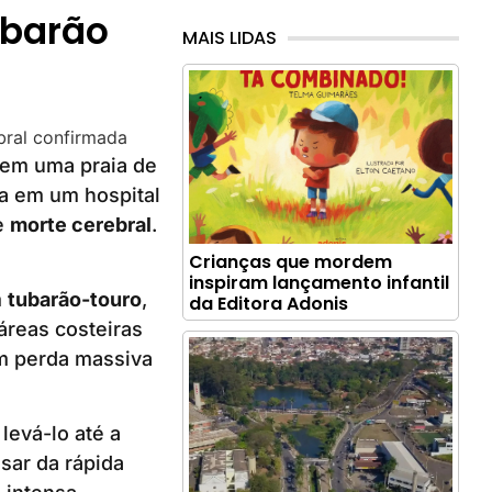
ubarão
MAIS LIDAS
 em uma praia de
da em um hospital
e
morte cerebral
.
Crianças que mordem
inspiram lançamento infantil
m
tubarão-touro
,
da Editora Adonis
áreas costeiras
m perda massiva
evá-lo até a
sar da rápida