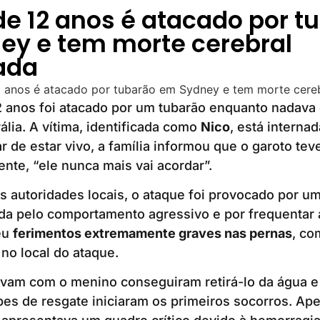
e 12 anos é atacado por t
ey e tem morte cerebral
ada
 anos foi atacado por um tubarão enquanto nadava
ália. A vítima, identificada como
Nico
, está interna
r de estar vivo, a família informou que o garoto tev
te, “ele nunca mais vai acordar”.
 autoridades locais, o ataque foi provocado por u
da pelo comportamento agressivo e por frequentar 
eu
ferimentos extremamente graves nas pernas
, co
no local do ataque.
am com o menino conseguiram retirá-lo da água e l
pes de resgate iniciaram os primeiros socorros. Ape