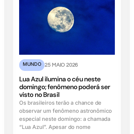
MUNDO
25 MAIO 2026
Lua Azul ilumina o céu neste
domingo; fenômeno poderá ser
visto no Brasil
Os brasileiros terão a chance de
observar um fenômeno astronômico
especial neste domingo: a chamada
“Lua Azul”. Apesar do nome