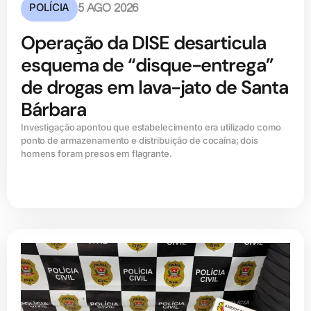
POLÍCIA
5 AGO 2026
Operação da DISE desarticula
esquema de “disque-entrega”
de drogas em lava-jato de Santa
Bárbara
Investigação apontou que estabelecimento era utilizado como
ponto de armazenamento e distribuição de cocaína; dois
homens foram presos em flagrante.