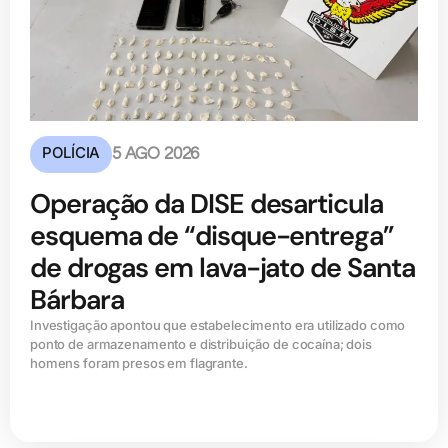
POLÍCIA
5 AGO 2026
Operação da DISE desarticula
esquema de “disque-entrega”
de drogas em lava-jato de Santa
Bárbara
Investigação apontou que estabelecimento era utilizado como
ponto de armazenamento e distribuição de cocaína; dois
homens foram presos em flagrante.