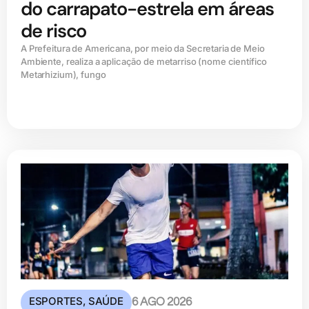
do carrapato-estrela em áreas
de risco
A Prefeitura de Americana, por meio da Secretaria de Meio
Ambiente, realiza a aplicação de metarriso (nome científico
Metarhizium), fungo
ESPORTES
,
SAÚDE
6 AGO 2026